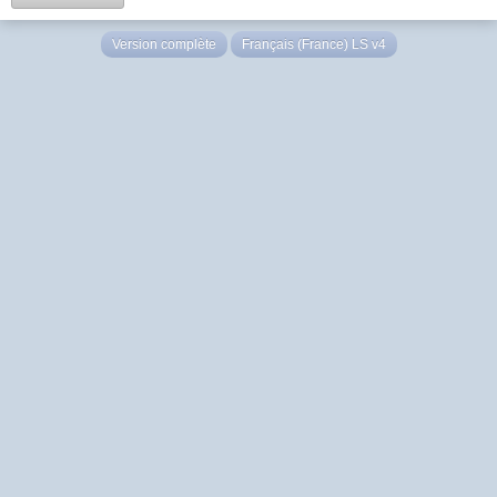
Version complète
Français (France) LS v4