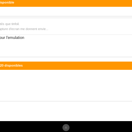
disponible
és que tinfoil.
apture d’ecran me donnent envie...
pour l'emulation
2.20 disponibles