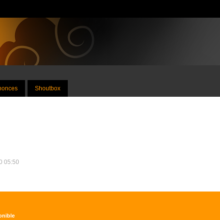
nnonces
Shoutbox
20 05:50
onible