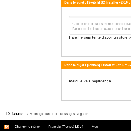
Dans le sujet : [Switch] SX Installer v2.0.0 
11 août 2019 - 09:14
Cool en gros c’est les memes fonctionnalit
Par contre les jeux emulateurs sur leur c
Pareil je suis tenté d'avoir un store 
Dans le sujet : [Switch] Tinfoil et Lithium 
10 août 2019 - 16:52
merci je vais regarder ça
→
LS forums
Affichage d'un profil : Messages: vegastiko
Changer le thème
Français (France) LS v4
Aide