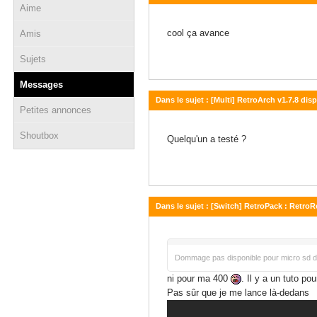
Aime
30 décembre 2019 - 16:58
cool ça avance
Amis
Sujets
Messages
Dans le sujet : [Multi] RetroArch v1.7.8 dis
Petites annonces
26 août 2019 - 18:41
Shoutbox
Quelqu'un a testé ?
Dans le sujet : [Switch] RetroPack : Retr
11 août 2019 - 09:21
Dommage pas disponible pour micro sd 
ni pour ma 400
. Il y a un tuto po
Pas sûr que je me lance là-dedans