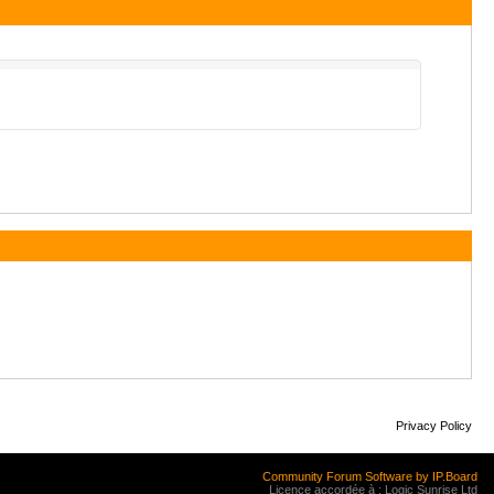
Privacy Policy
Community Forum Software by IP.Board
Licence accordée à : Logic Sunrise Ltd