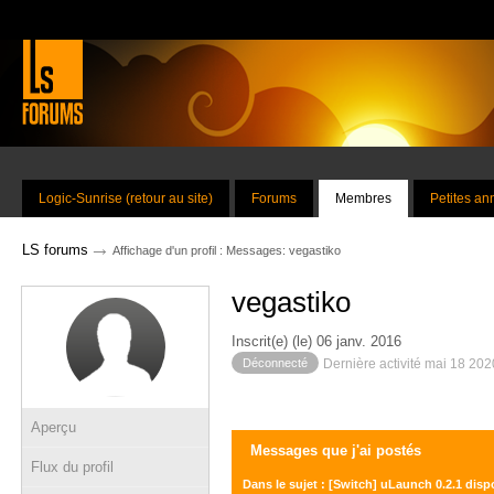
Logic-Sunrise (retour au site)
Forums
Membres
Petites a
→
LS forums
Affichage d'un profil : Messages: vegastiko
vegastiko
Inscrit(e) (le) 06 janv. 2016
Déconnecté
Dernière activité mai 18 20
Aperçu
Messages que j'ai postés
Flux du profil
Dans le sujet : [Switch] uLaunch 0.2.1 disp