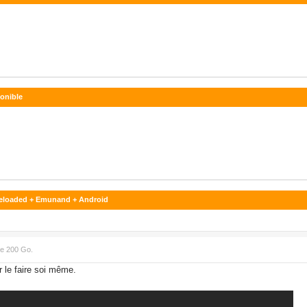
ponible
oReloaded + Emunand + Android
de 200 Go.
ur le faire soi même.