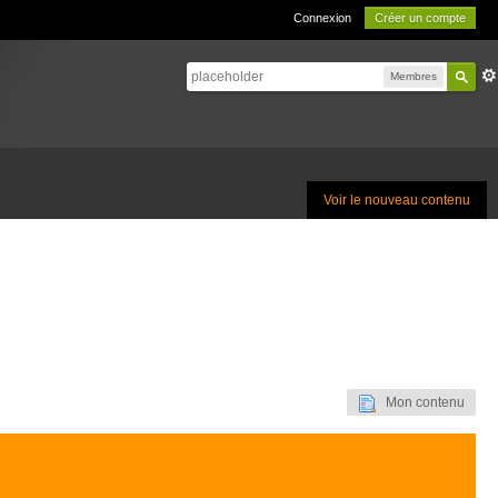
Connexion
Créer un compte
Membres
Voir le nouveau contenu
Mon contenu