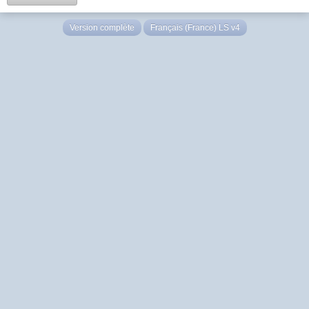
Version complète
Français (France) LS v4