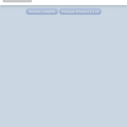
Version complète
Français (France) LS v4