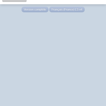
Version complète
Français (France) LS v4