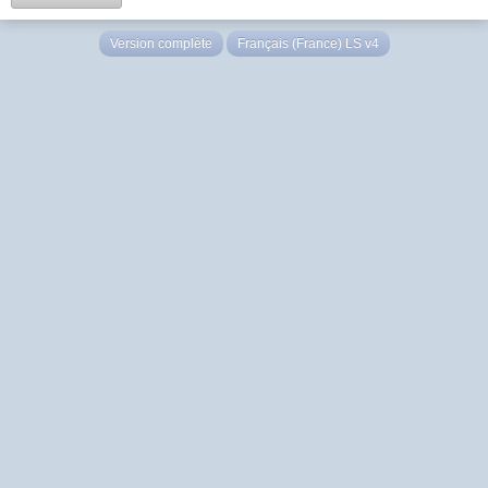
Version complète
Français (France) LS v4