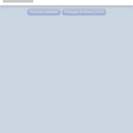
Version complète
Français (France) LS v4