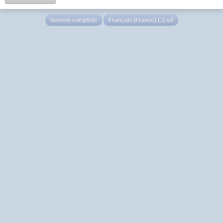
Version complète
Français (France) LS v4