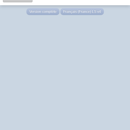
Version complète
Français (France) LS v4