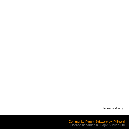
Privacy Policy
Community Forum Software by IP.Board
Licence accordée à : Logic Sunrise Ltd