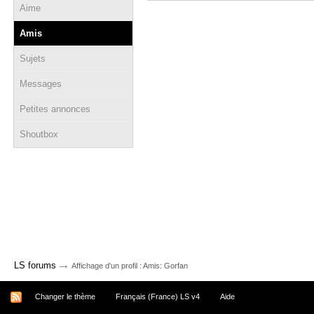
Aime
Amis
Sujets
Messages
Petites annonces
Shoutbox
→
LS forums
Affichage d'un profil : Amis: Gorfan
Changer le thème
Français (France) LS v4
Aide