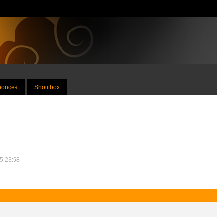
nnonces
Shoutbox
15 23:58