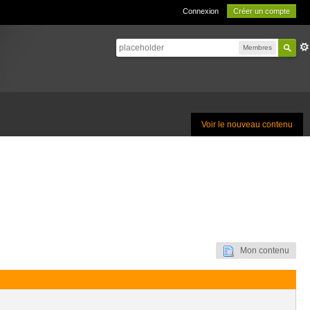
Connexion
Créer un compte
Membres
Voir le nouveau contenu
Mon contenu