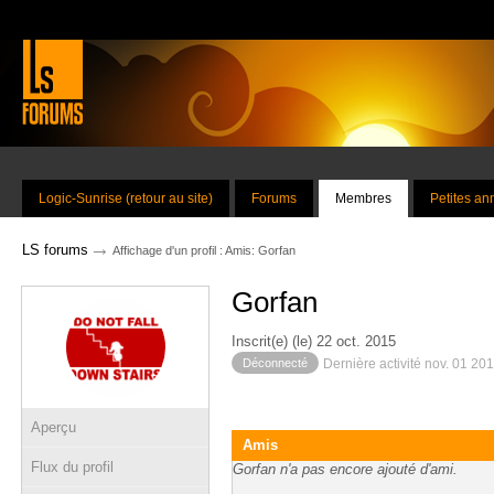
Logic-Sunrise (retour au site)
Forums
Membres
Petites a
→
LS forums
Affichage d'un profil : Amis: Gorfan
Gorfan
Inscrit(e) (le) 22 oct. 2015
Déconnecté
Dernière activité nov. 01 20
Aperçu
Amis
Flux du profil
Gorfan n'a pas encore ajouté d'ami.