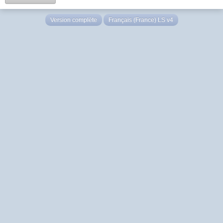
Version complète
Français (France) LS v4