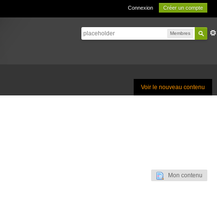
Connexion
Créer un compte
Membres
Voir le nouveau contenu
Mon contenu