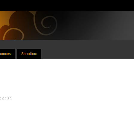
nnonces
Shoutbox
19 09:39