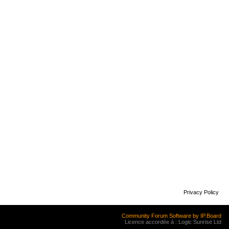
Privacy Policy
Community Forum Software by IP.Board
Licence accordée à : Logic Sunrise Ltd