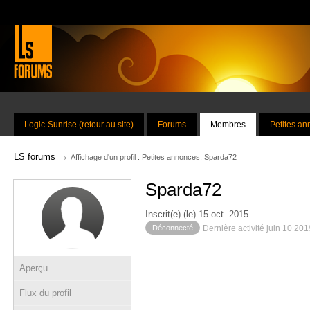
Logic-Sunrise (retour au site)
Forums
Membres
Petites a
→
LS forums
Affichage d'un profil : Petites annonces: Sparda72
Sparda72
Inscrit(e) (le) 15 oct. 2015
Déconnecté
Dernière activité juin 10 20
Aperçu
Flux du profil