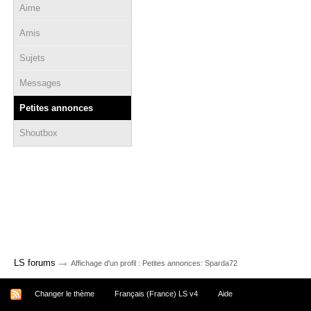
Aime
Amis
Sujets
Messages
Petites annonces
Shoutbox
→
LS forums
Affichage d'un profil : Petites annonces: Sparda72
Changer le thème
Français (France) LS v4
Aide