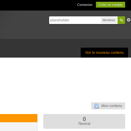
Connexion
Créer un compte
Membres
Voir le nouveau contenu
Mon contenu
0
Neutral