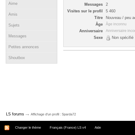
Aime
Messages
2
Visites sur le profil
5 460
Amis
Titre
Nouveau / peu ac
Âge
Âge inconnu
Sujets
Anniversaire
Anniversaire inc
Messages
Sexe
Non spécifié
Petites annonces
Shoutbox
→
LS forums
Affichage d'un profil : Sparda72
Changer le thème
Français (France) LS v4
Aide