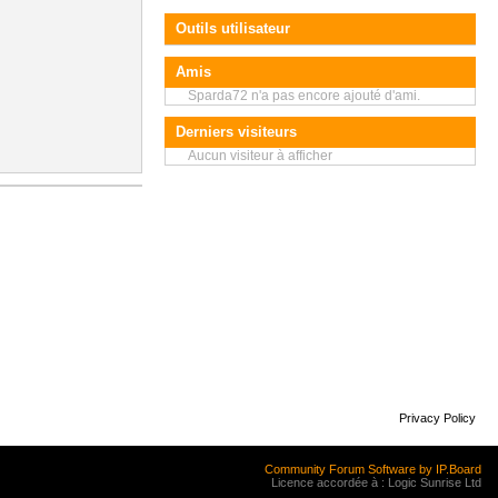
Outils utilisateur
Amis
Sparda72 n'a pas encore ajouté d'ami.
Derniers visiteurs
Aucun visiteur à afficher
Privacy Policy
Community Forum Software by IP.Board
Licence accordée à : Logic Sunrise Ltd