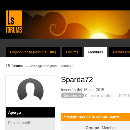
Logic-Sunrise (retour au site)
Forums
Membres
Petites a
→
LS forums
Affichage d'un profil : Sparda72
Sparda72
Inscrit(e) (le) 15 oct. 2015
Déconnecté
Dernière activité juin 10 20
Aperçu
Statistiques de la communauté
Flux du profil
Groupe
Members