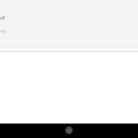
tif
onnu