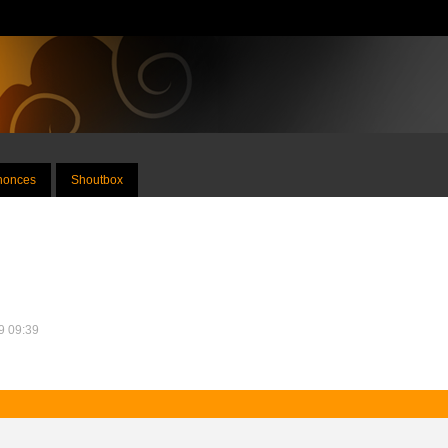
nnonces
Shoutbox
19 09:39