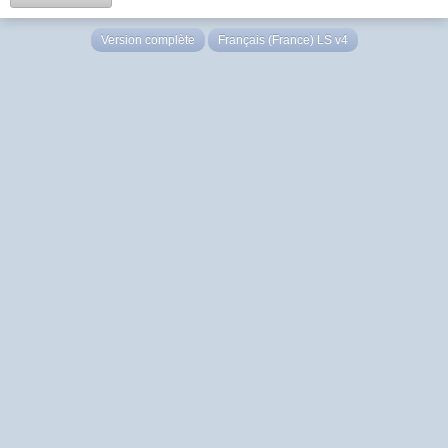
Version complète
Français (France) LS v4