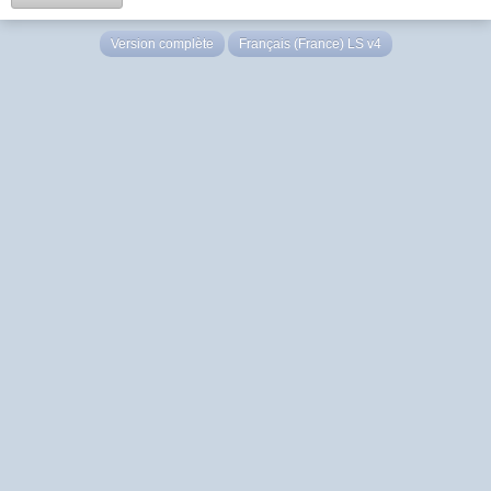
Version complète
Français (France) LS v4