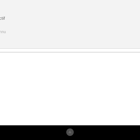
tif
onnu