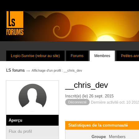
Logic-Sunrise (retour au site)
Forums
Membres
Petites a
→
LS forums
Affichage d'un profil : __chris_dev
__chris_dev
Inscrit(e) (le) 26 sept. 2015
Déconnecté
Dernière activité oct. 10 20
Aperçu
Statistiques de la communauté
Flux du profil
Groupe
Members