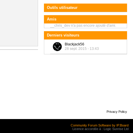
Outils utilisateur
Amis
__chris_dev n'a pas encore ajouté d'ami.
Derniers visiteurs
Blackjack56
28 sept. 2015 - 13:43
Privacy Policy
Community Forum Software by IP.Board
Licence accordée à : Logic Sunrise Ltd