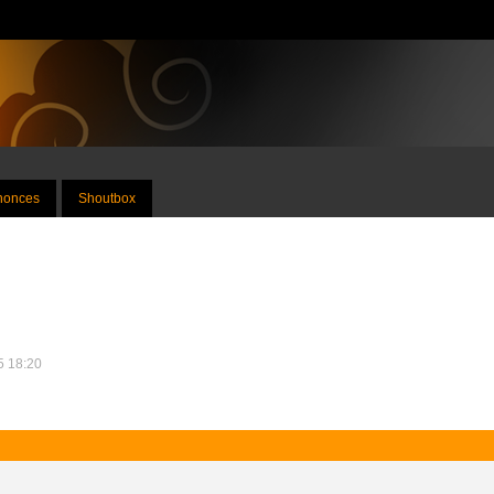
nnonces
Shoutbox
15 18:20