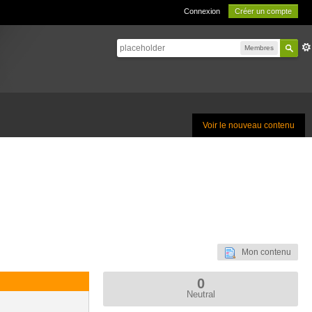
Connexion
Créer un compte
Membres
Voir le nouveau contenu
Mon contenu
0
Neutral