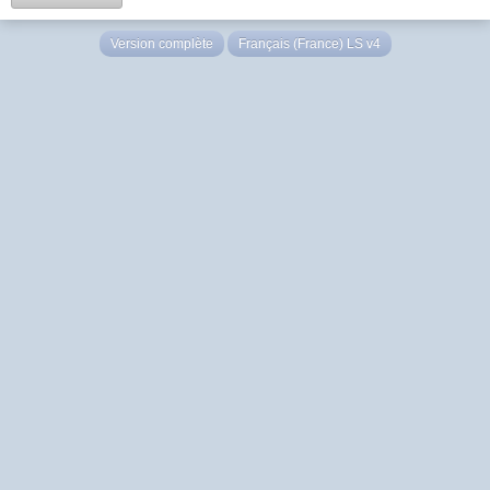
Version complète
Français (France) LS v4