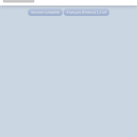
Version complète
Français (France) LS v4