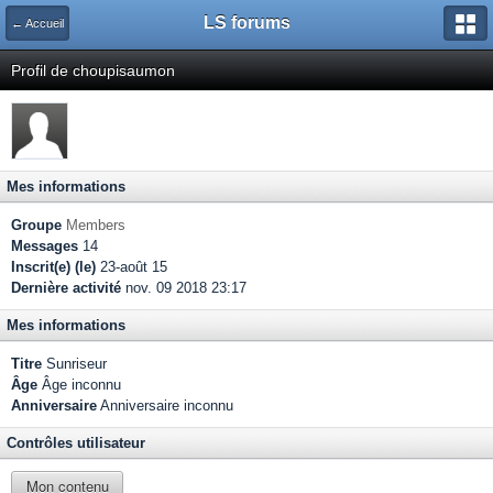
LS forums
← Accueil
Profil de choupisaumon
Mes informations
Groupe
Members
Messages
14
Inscrit(e) (le)
23-août 15
Dernière activité
nov. 09 2018 23:17
Mes informations
Titre
Sunriseur
Âge
Âge inconnu
Anniversaire
Anniversaire inconnu
Contrôles utilisateur
Mon contenu