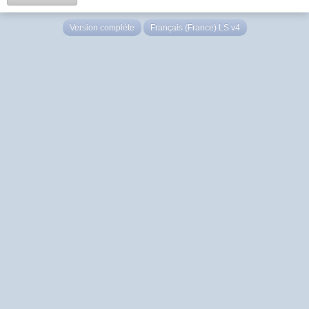
Version complète
Français (France) LS v4