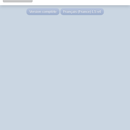
Version complète
Français (France) LS v4