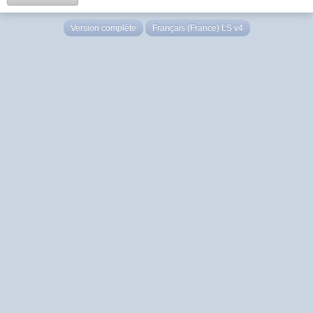
Version complète
Français (France) LS v4