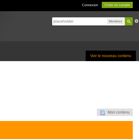
Connexion
Créer un compte
Membres
Voir le nouveau contenu
Mon contenu