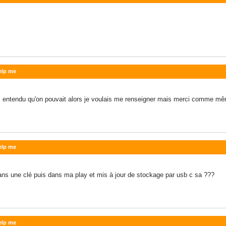
elp me
j'ai entendu qu'on pouvait alors je voulais me renseigner mais merci comme m
elp me
dans une clé puis dans ma play et mis à jour de stockage par usb c sa ???
elp me