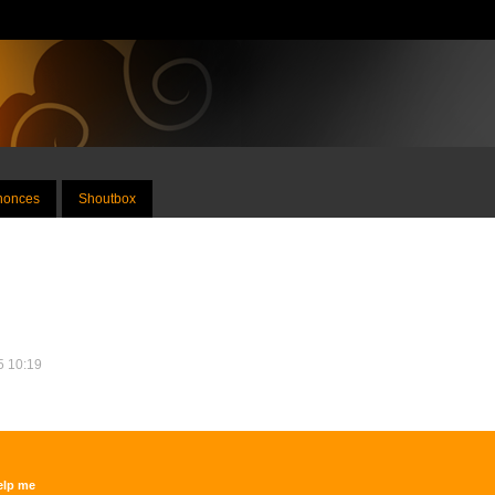
nnonces
Shoutbox
15 10:19
elp me