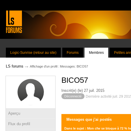
Logic-Sunrise (retour au site)
Forums
Membres
Petites a
→
LS forums
Affichage d'un profil : Messages: BICO57
BICO57
Inscrit(e) (le) 27 juil. 2015
Déconnecté
Dernière activité juil. 29 20
Aperçu
Messages que j'ai postés
Flux du profil
Dans le sujet : Mon cfw se bloque à 72 % h