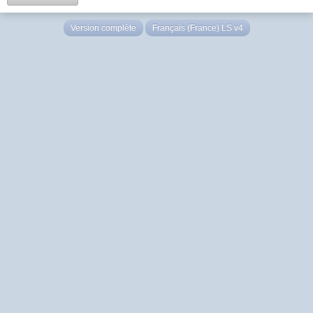
Version complète
Français (France) LS v4