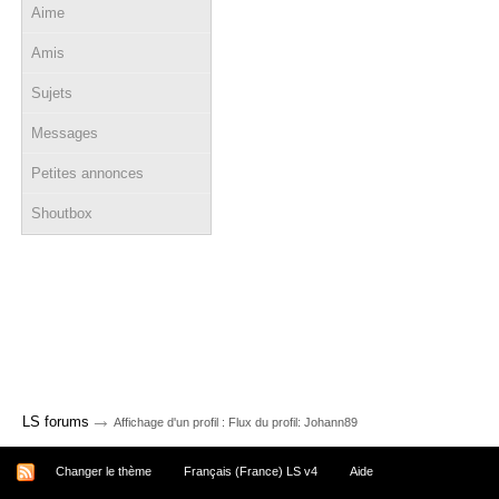
Aime
Amis
Sujets
Messages
Petites annonces
Shoutbox
→
LS forums
Affichage d'un profil : Flux du profil: Johann89
Changer le thème
Français (France) LS v4
Aide