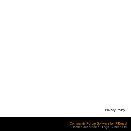
Privacy Policy
Community Forum Software by IP.Board
Licence accordée à : Logic Sunrise Ltd