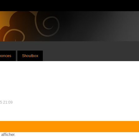
nnonces
Shoutbox
15 21:09
 afficher.