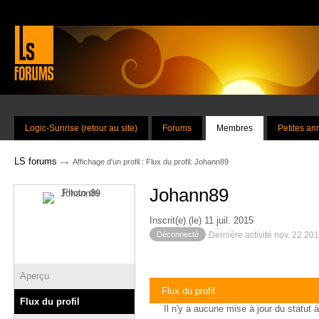
Logic-Sunrise (retour au site)
Forums
Membres
Petites a
→
LS forums
Affichage d'un profil : Flux du profil: Johann89
Johann89
Inscrit(e) (le) 11 juil. 2015
Déconnecté
Dernière activité nov. 22 20
Aperçu
Flux du profil
Flux du profil
Il n'y a aucune mise à jour du statut à