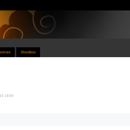
nnonces
Shoutbox
016 19:09