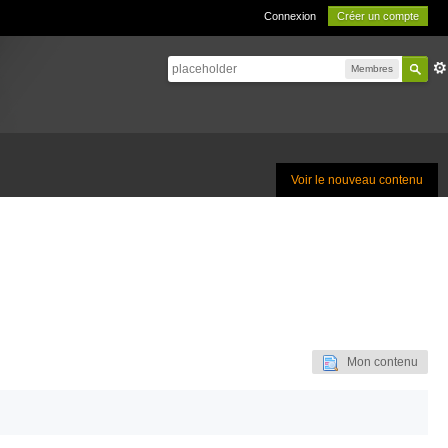
Connexion
Créer un compte
Membres
Voir le nouveau contenu
Mon contenu