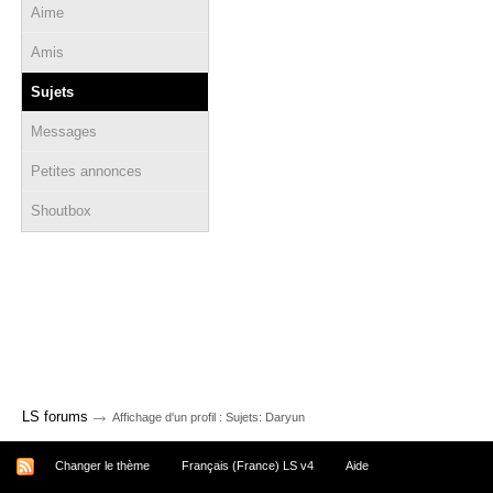
Aime
Amis
Sujets
Messages
Petites annonces
Shoutbox
→
LS forums
Affichage d'un profil : Sujets: Daryun
Changer le thème
Français (France) LS v4
Aide