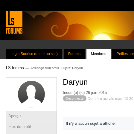
Logic-Sunrise (retour au site)
Forums
Membres
Petites a
→
LS forums
Affichage d'un profil : Sujets: Daryun
Daryun
Inscrit(e) (le) 26 juin 2015
Déconnecté
Dernière activité mars 10 2
Aperçu
Il n'y a aucun sujet à afficher
Flux du profil