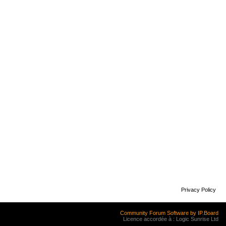
Privacy Policy
Community Forum Software by IP.Board
Licence accordée à : Logic Sunrise Ltd