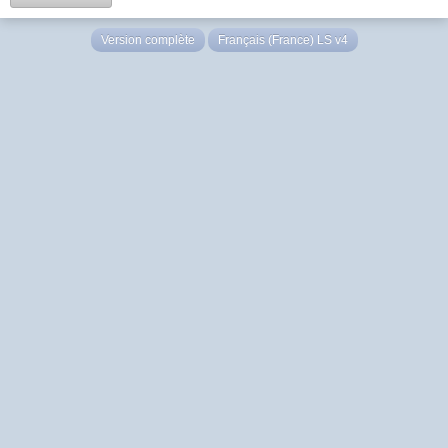
Version complète
Français (France) LS v4