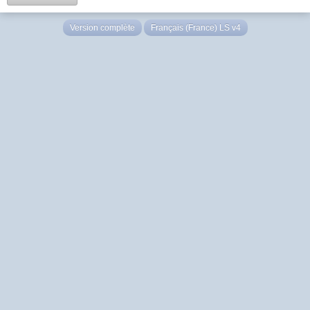
Version complète
Français (France) LS v4