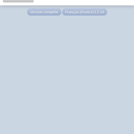
Version complète
Français (France) LS v4