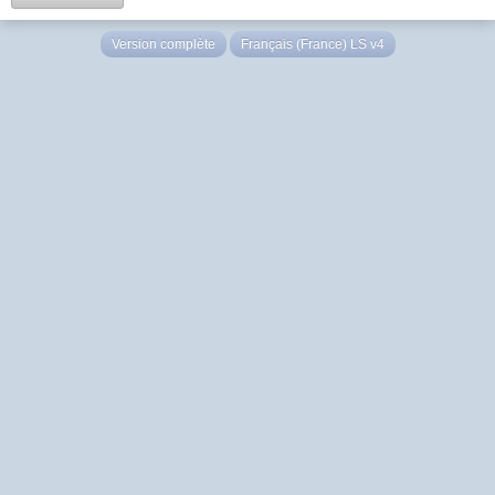
Version complète
Français (France) LS v4