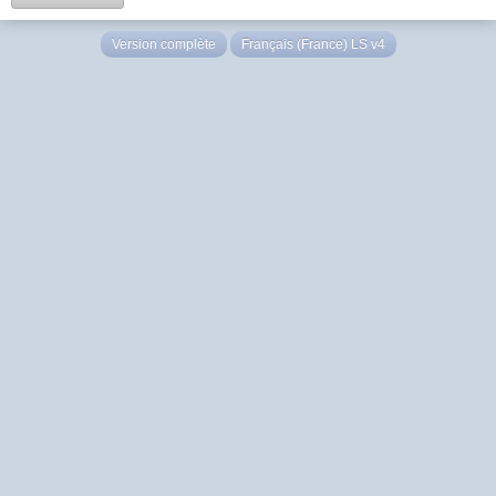
Version complète
Français (France) LS v4