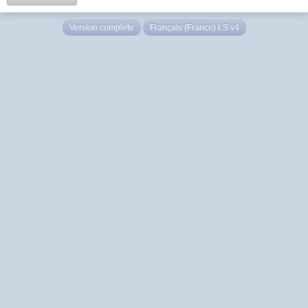
Version complète
Français (France) LS v4