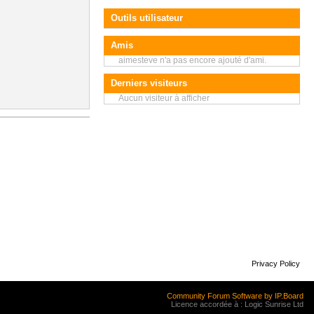
Outils utilisateur
Amis
aimesteve n'a pas encore ajouté d'ami.
Derniers visiteurs
Aucun visiteur à afficher
Privacy Policy
Community Forum Software by IP.Board
Licence accordée à : Logic Sunrise Ltd