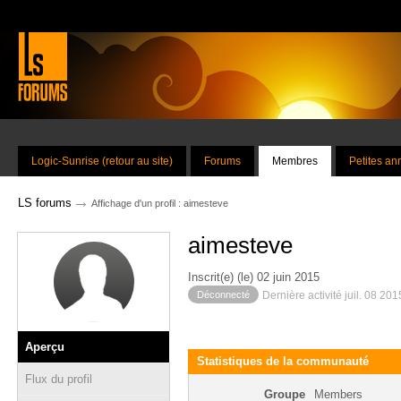
Logic-Sunrise (retour au site)
Forums
Membres
Petites a
→
LS forums
Affichage d'un profil : aimesteve
aimesteve
Inscrit(e) (le) 02 juin 2015
Déconnecté
Dernière activité juil. 08 20
Aperçu
Statistiques de la communauté
Flux du profil
Groupe
Members