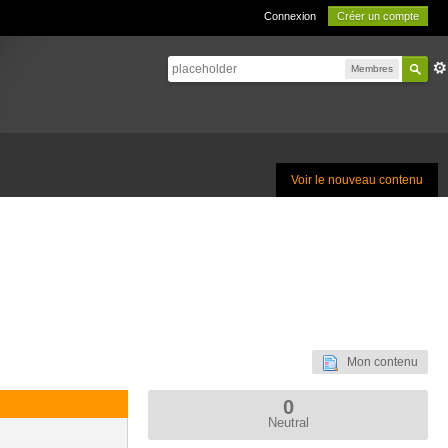
Connexion
Créer un compte
Membres
Voir le nouveau contenu
Mon contenu
0
Neutral