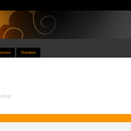
nnonces
Shoutbox
15 22:42