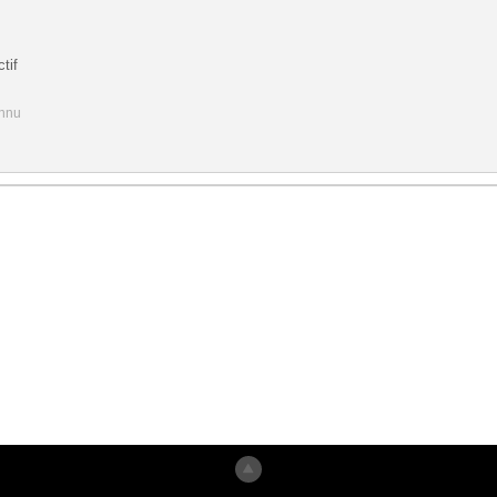
tif
onnu