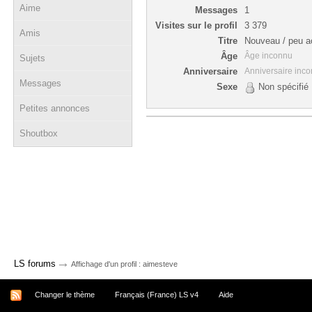
Aime
Messages
1
Visites sur le profil
3 379
Amis
Titre
Nouveau / peu ac
Âge
Âge inconnu
Sujets
Anniversaire
Anniversaire inc
Messages
Sexe
Non spécifié
Petites annonces
Shoutbox
→
LS forums
Affichage d'un profil : aimesteve
Changer le thème
Français (France) LS v4
Aide