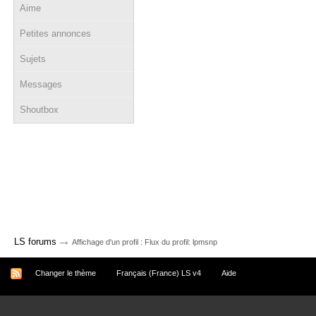
Aime
Petites annonces
Sujets
Messages
Shoutbox
→
LS forums
Affichage d'un profil : Flux du profil: lpmsnp
Changer le thème
Français (France) LS v4
Aide