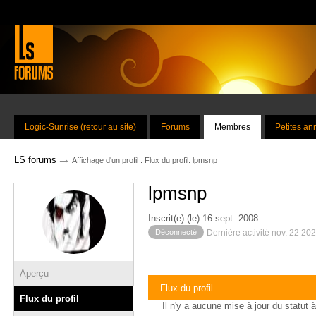
Logic-Sunrise (retour au site)
Forums
Membres
Petites a
→
LS forums
Affichage d'un profil : Flux du profil: lpmsnp
lpmsnp
Inscrit(e) (le) 16 sept. 2008
Déconnecté
Dernière activité nov. 22 20
Aperçu
Flux du profil
Flux du profil
Il n'y a aucune mise à jour du statut à