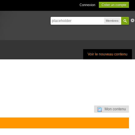
Connexion
Créer un compte
Membres
Voir le nouveau contenu
Mon contenu