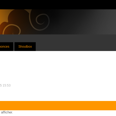
nnonces
Shoutbox
25 15:53
 afficher.