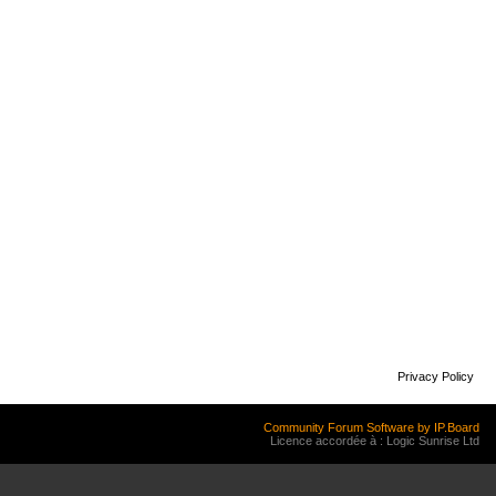
Privacy Policy
Community Forum Software by IP.Board
Licence accordée à : Logic Sunrise Ltd