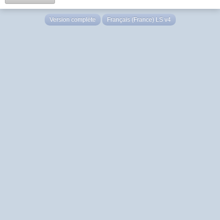
Version complète
Français (France) LS v4