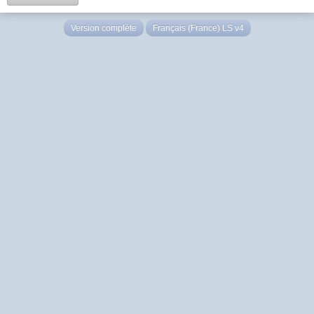
Version complète
Français (France) LS v4