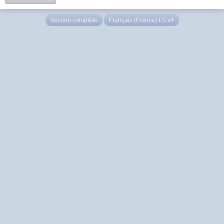
Version complète
Français (France) LS v4