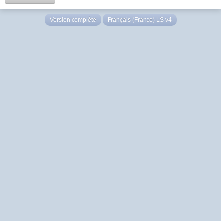
Version complète
Français (France) LS v4