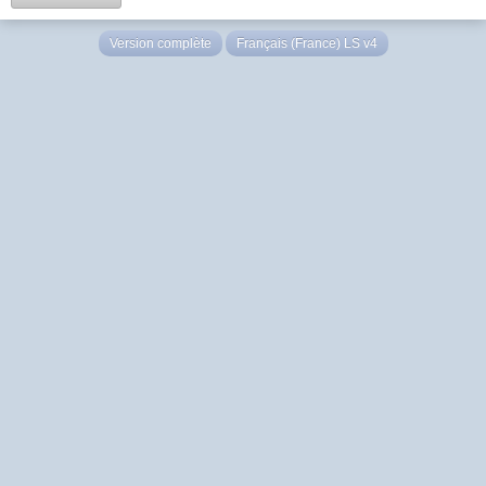
Version complète
Français (France) LS v4