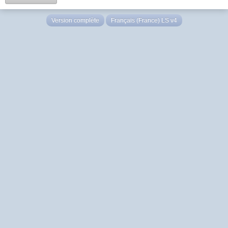
Version complète
Français (France) LS v4