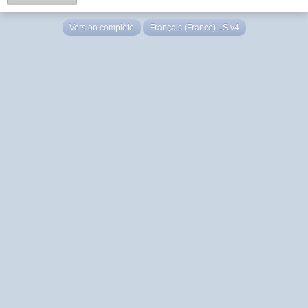
Version complète
Français (France) LS v4