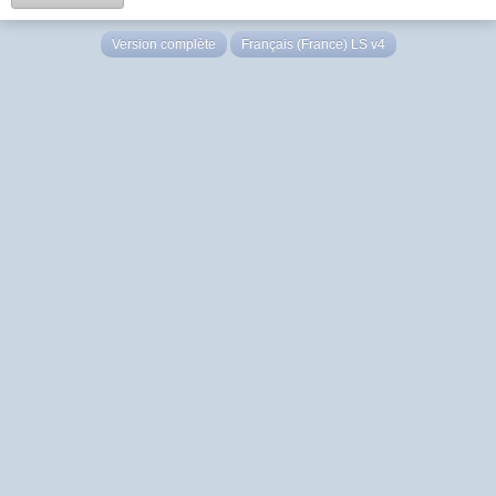
Version complète
Français (France) LS v4