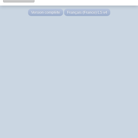
Version complète
Français (France) LS v4