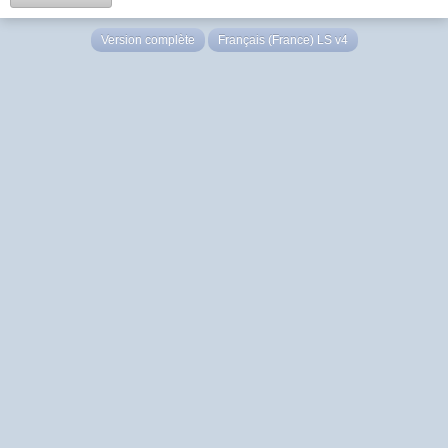
Version complète
Français (France) LS v4