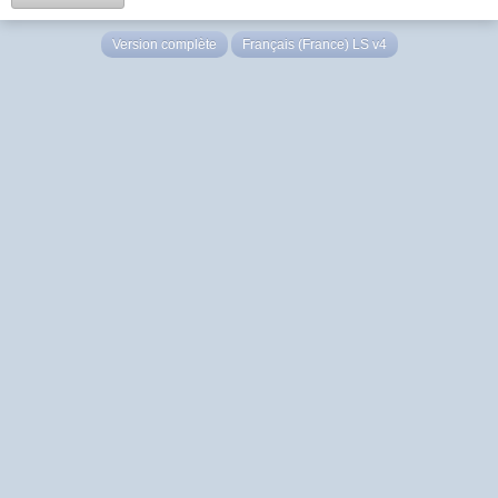
Version complète
Français (France) LS v4