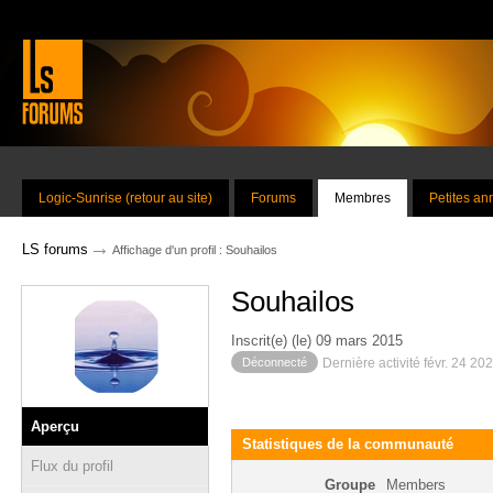
Logic-Sunrise (retour au site)
Forums
Membres
Petites a
→
LS forums
Affichage d'un profil : Souhailos
Souhailos
Inscrit(e) (le) 09 mars 2015
Déconnecté
Dernière activité févr. 24 20
Aperçu
Statistiques de la communauté
Flux du profil
Groupe
Members