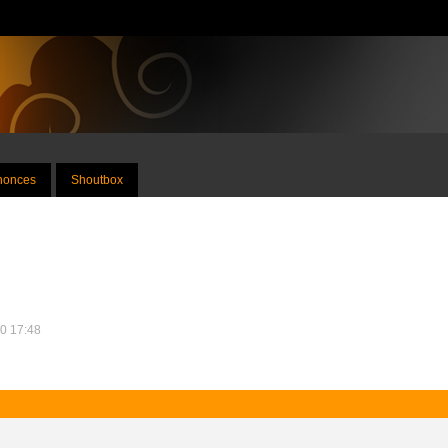
nnonces
Shoutbox
20 17:48