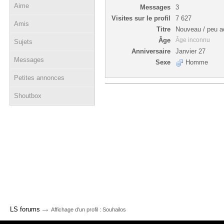
Aime
Messages
3
Visites sur le profil
7 627
Amis
Titre
Nouveau / peu ac
Âge
Âge inconnu
Sujets
Anniversaire
Janvier 27
Messages
Sexe
Homme
Petites annonces
Shoutbox
→
LS forums
Affichage d'un profil : Souhailos