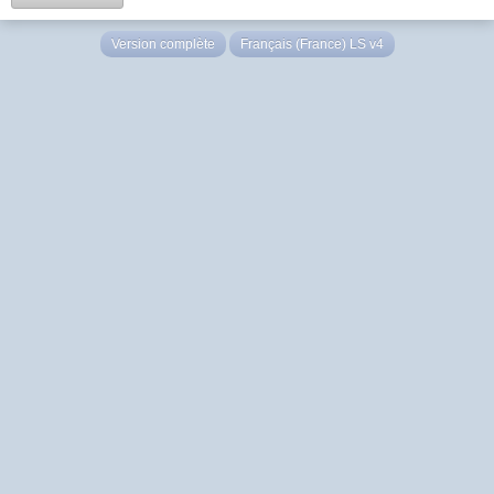
Version complète
Français (France) LS v4