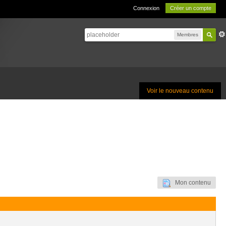
Connexion
Créer un compte
Membres
Voir le nouveau contenu
Mon contenu