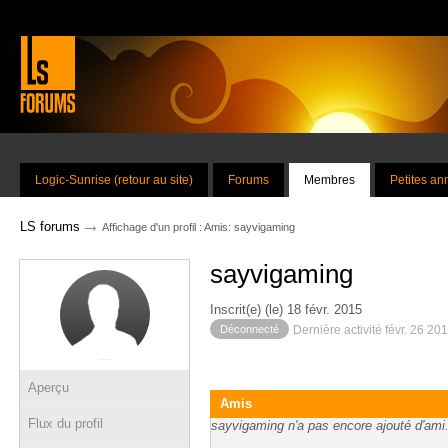
Logic-Sunrise (retour au site)
Forums
Membres
Petites a
→
LS forums
Affichage d'un profil : Amis: sayvigaming
sayvigaming
Inscrit(e) (le) 18 févr. 2015
Déconnecté
Dernière activité févr. 26 20
Aperçu
Amis
Flux du profil
sayvigaming n'a pas encore ajouté d'ami