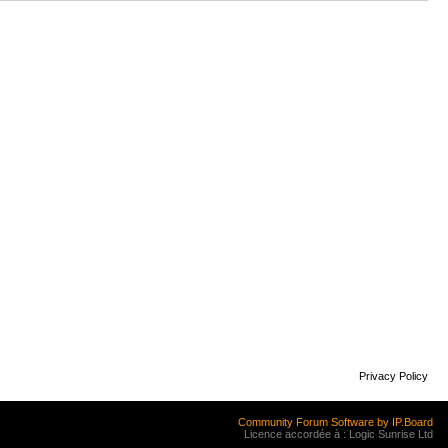
Privacy Policy
Community Forum Software by IP.Board
Licence accordée à : Logic Sunrise Ltd