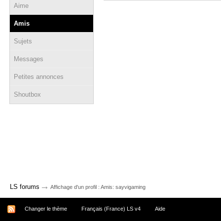
Aime
Amis
Sujets
Messages
Petites annonces
Shoutbox
→
LS forums
Affichage d'un profil : Amis: sayvigaming
Changer le thème
Français (France) LS v4
Aide