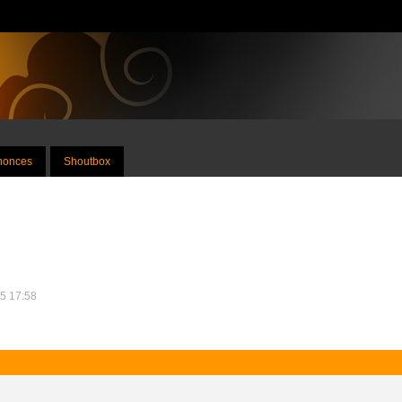
nnonces
Shoutbox
15 17:58
.