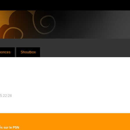
nnonces
Shoutbox
15 22:28
és sur le PSN