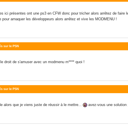
s ici présentes ont une ps3 en CFW donc pour tricher alors arrêtez de faire l
che pour arnaquer les développeurs alors arrêtez et vive les MODMENU !
és sur le PSN
e droit de s'amuser avec un modmenu m**** quoi !
és sur le PSN
 alors que je viens juste de réussir à le mettre...
avez-vous une solution 