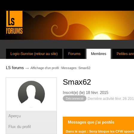
Logic-Sunrise (retour au site)
Forums
Membres
Petites a
→
LS forums
Affichage d'un profil : Messages: Smax62
Smax62
Inscrit(e) (le) 18 févr. 2015
Déconnecté
Dernière activité févr. 26 20
Aperçu
Messages que j'ai postés
Flux du profil
Dans le sujet : Sony bloque les CFW spoof