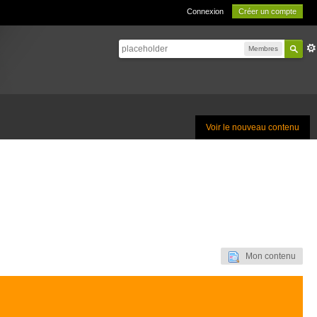
Connexion
Créer un compte
Membres
Voir le nouveau contenu
Mon contenu