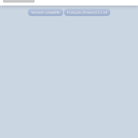
Version complète
Français (France) LS v4