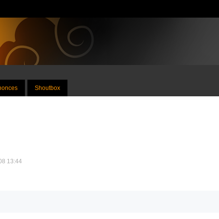
nnonces
Shoutbox
008 13:44