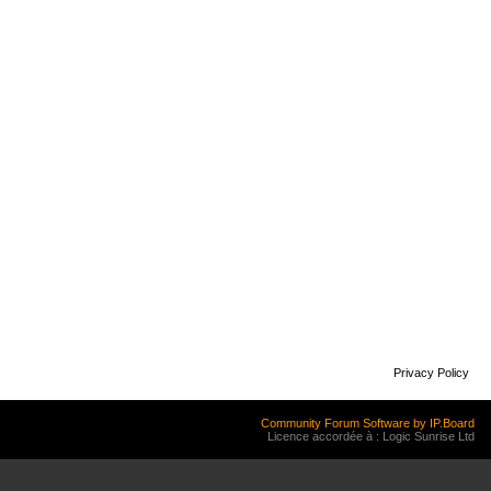
Privacy Policy
Community Forum Software by IP.Board
Licence accordée à : Logic Sunrise Ltd