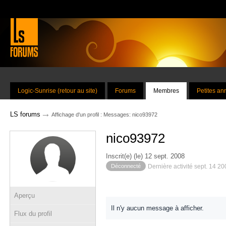
Logic-Sunrise (retour au site)
Forums
Membres
Petites a
→
LS forums
Affichage d'un profil : Messages: nico93972
nico93972
Inscrit(e) (le) 12 sept. 2008
Déconnecté
Dernière activité sept. 14 2
Aperçu
Il n'y aucun message à afficher.
Flux du profil