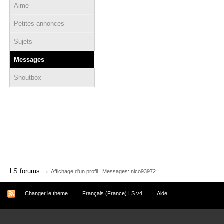
Aime
Petites annonces
Sujets
Messages
Shoutbox
→
LS forums
Affichage d'un profil : Messages: nico93972
Changer le thème
Français (France) LS v4
Aide