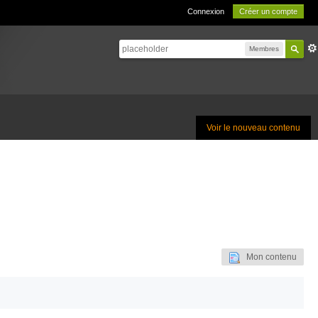
Connexion
Créer un compte
Membres
Voir le nouveau contenu
Mon contenu